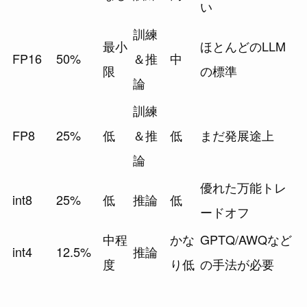
い
訓練
最小
ほとんどのLLM
FP16
50%
＆推
中
限
の標準
論
訓練
FP8
25%
低
＆推
低
まだ発展途上
論
優れた万能トレ
int8
25%
低
推論
低
ードオフ
中程
かな
GPTQ/AWQなど
int4
12.5%
推論
度
り低
の手法が必要