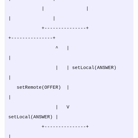
            |               |                     
|               |

            +---------------+                     
+---------------+

                 ^   |                                   
|

                 |   | setLocal(ANSWER)                  
|

   setRemote(OFFER)  |                                   
|

                 |   V                  
setLocal(ANSWER) |

            +---------------+                            
|
