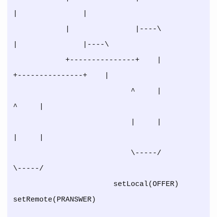
|               |

            |               |----\                
|               |----\

            +---------------+    |                
+---------------+    |

                           ^     |                               
^     |

                           |     |                               
|     |

                           \-----/                               
\-----/

                       setLocal(OFFER)               