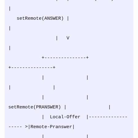
|

   setRemote(ANSWER) |                                   
|

                 |   V                                   
|

            +---------------+                     
+---------------+

            |               |                     
|               |

            |               | 
setRemote(PRANSWER) |               |

            |  Local-Offer  |--------------
----- >|Remote-Pranswer|

            |               |                     