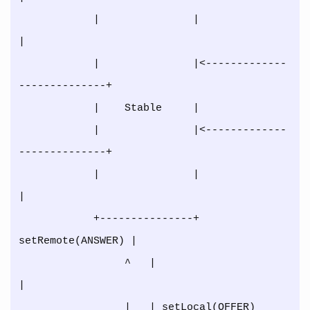
            |               |                            
|

            |               |<-------------
--------------+

            |    Stable     |

            |               |<-------------
--------------+

            |               |                            
|

            +---------------+          
setRemote(ANSWER) |

                 ^   |                                   
|

                 |   | setLocal(OFFER)                   