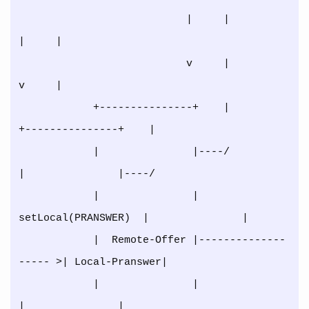
                           |     |                               
|     |

                           v     |                               
v     |

            +---------------+    |                
+---------------+    |

            |               |----/                
|               |----/

            |               | 
setLocal(PRANSWER)  |               |

            |  Remote-Offer |--------------
----- >| Local-Pranswer|

            |               |                     
|               |
