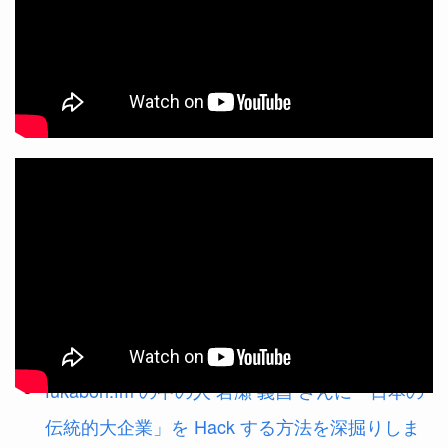
テキスト
NTTを変えることで日本のIT業界を変えたい。
転職ではなく転籍という選択で見つけた「大
義」
fukabori.fm の中の人 岩瀬 義昌 さんに「日本の
伝統的大企業」を Hack する方法を深掘りしま