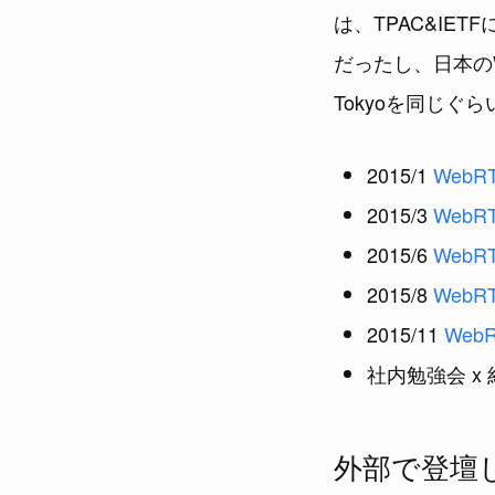
は、TPAC&IE
だったし、日本のWe
Tokyoを同じぐ
2015/1
WebRT
2015/3
WebRT
2015/6
WebRT
2015/8
WebRT
2015/11
WebR
社内勉強会 x 
外部で登壇し