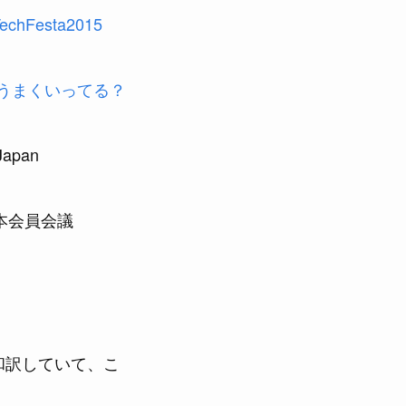
TechFesta2015
会うまくいってる？
Japan
日本会員会議
和訳していて、こ