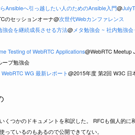
からAnsibleへ引っ越したい人のためのAnsible入門
@
July
ebRTCのセッションオーナ@
次世代Webカンファレンス
勉強会を継続成長させる方法
@
メタ勉強会 ~ 社内勉強
me Testing of WebRTC Applications
@WebRTC Meetup 
某グループ勉強会
C WebRTC WG 最新レポート
@2015年度 第2回 W3C 
の
心にいくつかのドキュメントを和訳した。 RFCも個人的に
使っているのもあるので公開できてない。