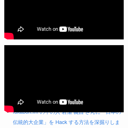
テキスト
NTTを変えることで日本のIT業界を変えたい。
転職ではなく転籍という選択で見つけた「大
義」
fukabori.fm の中の人 岩瀬 義昌 さんに「日本の
伝統的大企業」を Hack する方法を深掘りしま