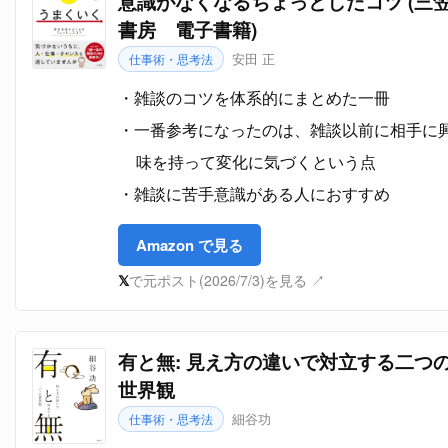
意識がなくなるちょっとしたコツ (三
書房 電子書籍)
安田 正
仕事術・思考法
雑談のコツを体系的にまとめた一冊
一番参考になったのは、雑談以前に相手に
味を持って変化に気づくという点
雑談に苦手意識がある人におすすめ
Amazon で見る
𝕏
で元ポスト(2026/7/3)を見る ↗
有と無: 見え方の違いで対立する二つ
世界観
細谷功
仕事術・思考法