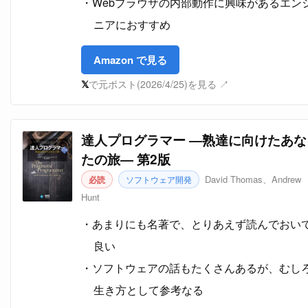
Webブラウザの内部動作に興味があるエン
ニアにおすすめ
Amazon で見る
𝕏
で元ポスト(2026/4/25)を見る ↗
達人プログラマー ―熟達に向けたあな
たの旅― 第2版
David Thomas、Andrew
必読
ソフトウェア開発
Hunt
あまりにも名著で、とりあえず読んでおい
良い
ソフトウェアの話もたくさんあるが、むし
生き方として参考なる