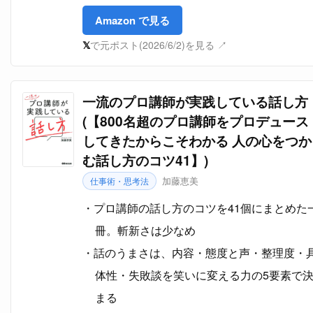
Amazon で見る
𝕏
で元ポスト(2026/6/2)を見る ↗
一流のプロ講師が実践している話し方
(【800名超のプロ講師をプロデュース
してきたからこそわかる 人の心をつか
む話し方のコツ41】)
加藤恵美
仕事術・思考法
プロ講師の話し方のコツを41個にまとめた
冊。斬新さは少なめ
話のうまさは、内容・態度と声・整理度・
体性・失敗談を笑いに変える力の5要素で
まる