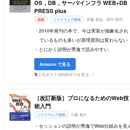
OS，DB，サーバ/インフラ WEB+DB
PRESS plus
伊藤 直也、田中 慎司
必読
ソフトウェア開発
2010年発刊の本で、今は実装が抽象化され
ているものも多いが原理原則は変わらない
とにかく説明が秀逸で読みやすい
Amazon で見る
𝕏
で元ポスト(2026/4/1)を見る ↗
［改訂新版］プロになるためのWeb技
術入門
小森 裕介
ソフトウェア開発
セッションの説明が秀逸でWeb仕組みを見