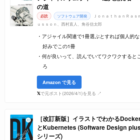
の道
ＪｏｎａｔｈａｎＲａｓ
必読
ソフトウェア開発
ｕｓｓｏｎ、西村直人、角谷信太郎
アジャイル関連で1冊選ぶとすれば個人的な
好みでこの1冊
何が良いって、読んでいてワクワクすると
ろ
Amazon で見る
𝕏
で元ポスト(2026/4/1)を見る ↗
［改訂新版］イラストでわかるDocke
とKubernetes (Software Design plu
シリーズ)