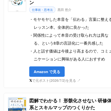
ン
黒田 悠介
仕事術・思考法
モヤモヤした本音を「伝わる」言葉に整え
レッスン本。全体的に良かった
関係性によって本音の受け取られ方は異な
る、という8章の言語化に一番共感した
人と話す価値は今後より高まるので、コミ
ニケーションに興味がある人におすすめ
Amazon で見る
𝕏
で元ポスト(2026/7/2)を見る ↗
図解でわかる！ 形骸化させない 研修
系とスキルマップのつくりかた