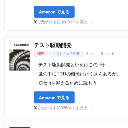
Amazon で見る
𝕏
で元ポスト(2026/4/1)を見る ↗
テスト駆動開発
ＫｅｎｔＢｅｃｋ
必読
ソフトウェア開発
テスト駆動開発といえばこの1冊
世の中にTDDの概念はたくさんあるが、
Originを抑えるために読もう
Amazon で見る
𝕏
で元ポスト(2026/4/1)を見る ↗