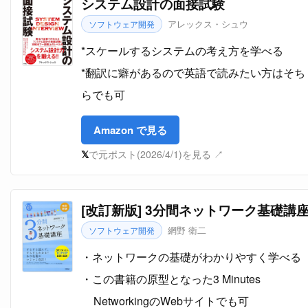
システム設計の面接試験
アレックス・シュウ
ソフトウェア開発
*スケールするシステムの考え方を学べる
*翻訳に癖があるので英語で読みたい方はそち
らでも可
Amazon で見る
𝕏
で元ポスト(2026/4/1)を見る ↗
[改訂新版] 3分間ネットワーク基礎講
網野 衛二
ソフトウェア開発
ネットワークの基礎がわかりやすく学べる
この書籍の原型となった3 Minutes
NetworkingのWebサイトでも可