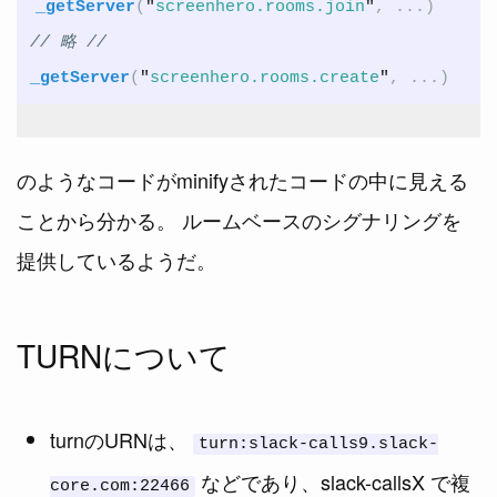
_getServer
(
"
screenhero.rooms.join
"
,
...)
// 略 //
_getServer
(
"
screenhero.rooms.create
"
,
...)
のようなコードがminifyされたコードの中に見える
ことから分かる。 ルームベースのシグナリングを
提供しているようだ。
TURNについて
turnのURNは、
turn:slack-calls9.slack-
などであり、slack-callsX で複
core.com:22466