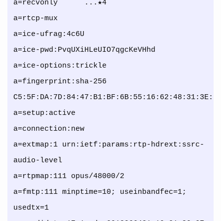
a=recvonly      ...★4

a=rtcp-mux

a=ice-ufrag:4c6U

a=ice-pwd:PvqUXiHLeUIO7qgcKeVHhd

a=ice-options:trickle

a=fingerprint:sha-256 
C5:5F:DA:7D:84:47:B1:BF:6B:55:16:62:48:31:3E:D3
a=setup:active

a=connection:new

a=extmap:1 urn:ietf:params:rtp-hdrext:ssrc-
audio-level

a=rtpmap:111 opus/48000/2

a=fmtp:111 minptime=10; useinbandfec=1; 
usedtx=1
