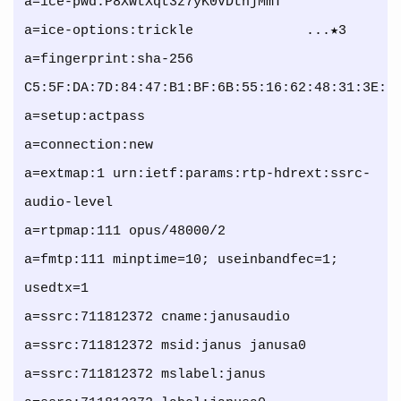
a=ice-pwd:P8XwtXqt3z7yK0VDthjMmT

a=ice-options:trickle              ...★3

a=fingerprint:sha-256 
C5:5F:DA:7D:84:47:B1:BF:6B:55:16:62:48:31:3E:D3
a=setup:actpass

a=connection:new

a=extmap:1 urn:ietf:params:rtp-hdrext:ssrc-
audio-level

a=rtpmap:111 opus/48000/2

a=fmtp:111 minptime=10; useinbandfec=1; 
usedtx=1

a=ssrc:711812372 cname:janusaudio

a=ssrc:711812372 msid:janus janusa0

a=ssrc:711812372 mslabel:janus
