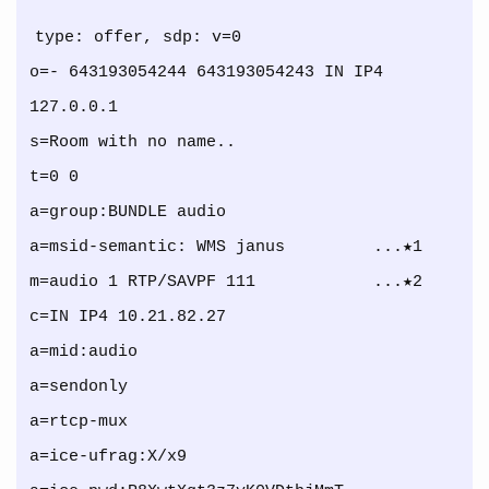
type: offer, sdp: v=0

o=- 643193054244 643193054243 IN IP4 
127.0.0.1

s=Room with no name..

t=0 0

a=group:BUNDLE audio

a=msid-semantic: WMS janus         ...★1

m=audio 1 RTP/SAVPF 111            ...★2

c=IN IP4 10.21.82.27

a=mid:audio

a=sendonly

a=rtcp-mux

a=ice-ufrag:X/x9
