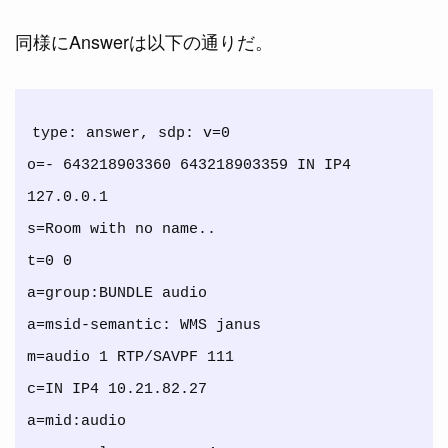
同様にAnswerは以下の通りだ。
type: answer, sdp: v=0

o=- 643218903360 643218903359 IN IP4 
127.0.0.1

s=Room with no name..

t=0 0

a=group:BUNDLE audio

a=msid-semantic: WMS janus

m=audio 1 RTP/SAVPF 111

c=IN IP4 10.21.82.27

a=mid:audio
