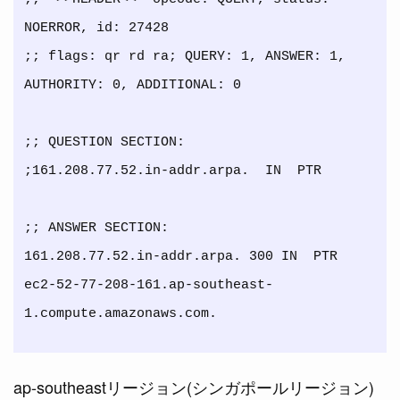
NOERROR, id: 27428

;; flags: qr rd ra; QUERY: 1, ANSWER: 1, 
AUTHORITY: 0, ADDITIONAL: 0

;; QUESTION SECTION:

;161.208.77.52.in-addr.arpa.  IN  PTR

;; ANSWER SECTION:

161.208.77.52.in-addr.arpa. 300 IN  PTR 
ec2-52-77-208-161.ap-southeast-
ap-southeastリージョン(シンガポールリージョン)