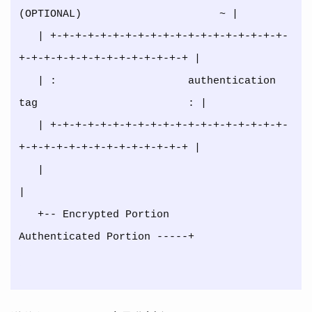
(OPTIONAL)                      ~ |

   | +-+-+-+-+-+-+-+-+-+-+-+-+-+-+-+-+-+-+-
+-+-+-+-+-+-+-+-+-+-+-+-+-+ |

   | :                     authentication 
tag                        : |

   | +-+-+-+-+-+-+-+-+-+-+-+-+-+-+-+-+-+-+-
+-+-+-+-+-+-+-+-+-+-+-+-+-+ |

   |                                                                   
|

   +-- Encrypted Portion                    
Authenticated Portion -----+
