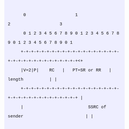
      0                   1                   
2                   3

      0 1 2 3 4 5 6 7 8 9 0 1 2 3 4 5 6 7 8 
9 0 1 2 3 4 5 6 7 8 9 0 1

     +-+-+-+-+-+-+-+-+-+-+-+-+-+-+-+-+-+-+-
+-+-+-+-+-+-+-+-+-+-+-+-+-+<+

     |V=2|P|    RC   |   PT=SR or RR   |             
length          | |

     +-+-+-+-+-+-+-+-+-+-+-+-+-+-+-+-+-+-+-
+-+-+-+-+-+-+-+-+-+-+-+-+-+ |

     |                         SSRC of 
sender                        | |
