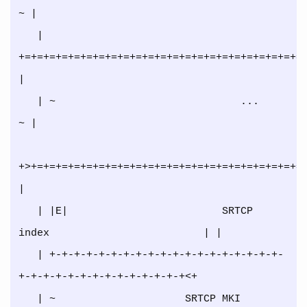
~ |

   | 
+=+=+=+=+=+=+=+=+=+=+=+=+=+=+=+=+=+=+=+=+=+=+=+
|

   | ~                              ...                              
~ |

+>+=+=+=+=+=+=+=+=+=+=+=+=+=+=+=+=+=+=+=+=+=+=+
|

   | |E|                         SRTCP 
index                         | |

   | +-+-+-+-+-+-+-+-+-+-+-+-+-+-+-+-+-+-+-
+-+-+-+-+-+-+-+-+-+-+-+-+-+<+

   | ~                     SRTCP MKI 