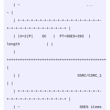
   | ~                              ...                              
~ |

   | +-+-+-+-+-+-+-+-+-+-+-+-+-+-+-+-+-+-+-
+-+-+-+-+-+-+-+-+-+-+-+-+-+ |

   | |V=2|P|    SC   |  PT=SDES=202  |             
length            | |

   | 
+=+=+=+=+=+=+=+=+=+=+=+=+=+=+=+=+=+=+=+=+=+=+=+
|

   | |                          SSRC/CSRC_1                          
| |

   | +-+-+-+-+-+-+-+-+-+-+-+-+-+-+-+-+-+-+-
+-+-+-+-+-+-+-+-+-+-+-+-+-+ |

   | ~                           SDES items                          