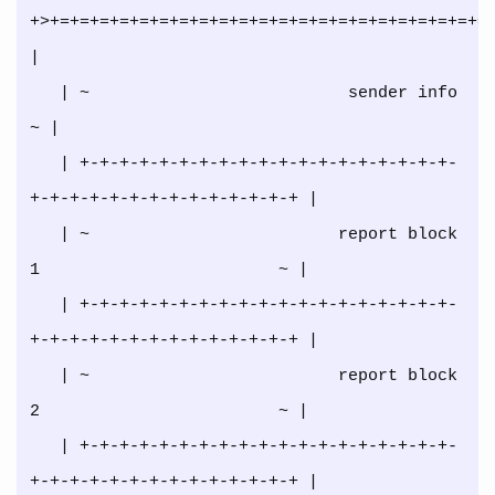
+>+=+=+=+=+=+=+=+=+=+=+=+=+=+=+=+=+=+=+=+=+=+=+
|

   | ~                          sender info                          
~ |

   | +-+-+-+-+-+-+-+-+-+-+-+-+-+-+-+-+-+-+-
+-+-+-+-+-+-+-+-+-+-+-+-+-+ |

   | ~                         report block 
1                        ~ |

   | +-+-+-+-+-+-+-+-+-+-+-+-+-+-+-+-+-+-+-
+-+-+-+-+-+-+-+-+-+-+-+-+-+ |

   | ~                         report block 
2                        ~ |

   | +-+-+-+-+-+-+-+-+-+-+-+-+-+-+-+-+-+-+-
+-+-+-+-+-+-+-+-+-+-+-+-+-+ |
