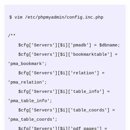
$ vim /etc/phpmyadmin/config.inc.php

/**

    $cfg['Servers'][$i]['pmadb'] = $dbname;

    $cfg['Servers'][$i]['bookmarktable'] = 
'pma_bookmark';

    $cfg['Servers'][$i]['relation'] = 
'pma_relation';

    $cfg['Servers'][$i]['table_info'] = 
'pma_table_info';

    $cfg['Servers'][$i]['table_coords'] = 
'pma_table_coords';

    $cfg['Servers'][$i]['pdf_pages'] = 