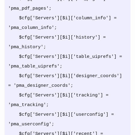
'pma_pdf_pages';

    $cfg['Servers'][$i]['column_info'] = 
'pma_column_info';

    $cfg['Servers'][$i]['history'] = 
'pma_history';

    $cfg['Servers'][$i]['table_uiprefs'] = 
'pma_table_uiprefs';

    $cfg['Servers'][$i]['designer_coords'] 
= 'pma_designer_coords';

    $cfg['Servers'][$i]['tracking'] = 
'pma_tracking';

    $cfg['Servers'][$i]['userconfig'] = 
'pma_userconfig';

    $cfg['Servers'][$i]['recent'] = 