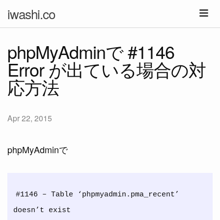
iwashi.co
phpMyAdminで #1146
Error が出ている場合の対
応方法
Apr 22, 2015
phpMyAdminで
#1146 – Table ‘phpmyadmin.pma_recent’ 